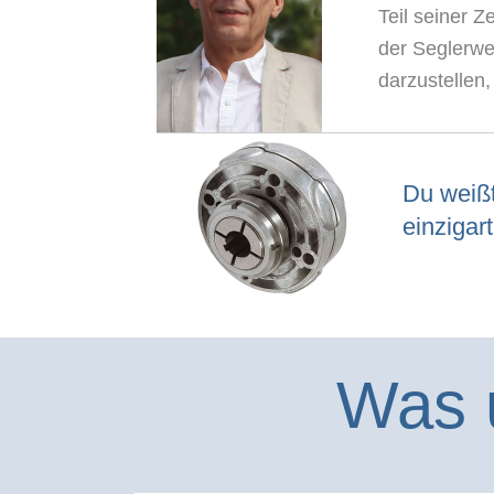
Teil seiner 
der Seglerwe
darzustellen,
Du weißt
einzigar
Was 