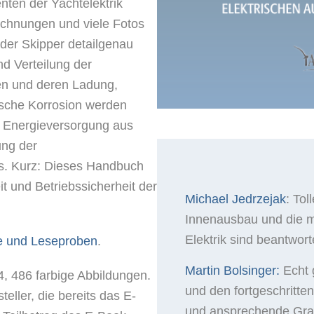
ten der Yachtelektrik
ichnungen und viele Fotos
 der Skipper detailgenau
d Verteilung der
ien und deren Ladung,
che Korrosion werden
ie Energieversorgung aus
ung der
xis. Kurz: Dieses Handbuch
eit und Betriebssicherheit der
Michael Jedrzejak
: Tol
Innenausbau und die me
Elektrik sind beantwort
e und Leseproben
.
Martin Bolsinger:
Echt 
, 486 farbige Abbildungen.
und den fortgeschritte
eller, die bereits das E-
und ansprechende Graf