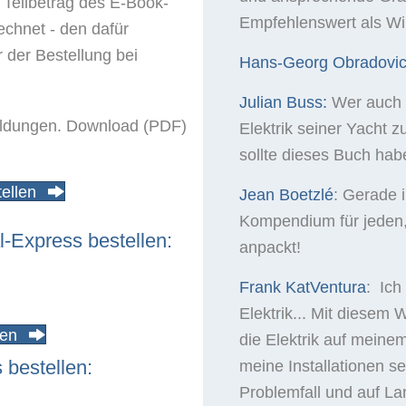
 Teilbetrag des E-Book-
Empfehlenswert als Win
echnet - den dafür
r der Bestellung bei
Hans-Georg Obradovic
Julian Buss:
Wer auch 
ildungen. Download (PDF)
Elektrik seiner Yacht zu
sollte dieses Buch hab
ellen
Jean Boetzlé
‎:
Gerade i
Kompendium für jeden, 
Express bestellen:
anpackt!
Frank KatVentura
: Ich
Elektrik...
Mit diesem W
len
die Elektrik auf meine
bestellen:
meine Installationen s
Problemfall und auf La