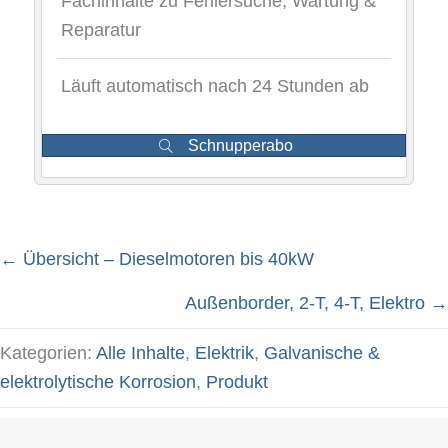
Fachinhalte zu Fehlersuche, Wartung &
Reparatur
Läuft automatisch nach 24 Stunden ab
Schnupperabo
← Übersicht – Dieselmotoren bis 40kW
Posts
Außenborder, 2-T, 4-T, Elektro →
navigation
Kategorien:
Alle Inhalte
,
Elektrik
,
Galvanische &
elektrolytische Korrosion
,
Produkt