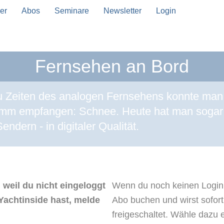
er
Abos
Seminare
Newsletter
Login
Fernsehen an Bord
Zu Zeiten des analogen Fernsehens konnte man 
ramm empfangen: Schnee. Heute hat man sogar
ndern - in digitaler Qualität.
 weil du nicht eingeloggt
Wenn du noch keinen Login 
Yachtinside hast, melde
Abo buchen und wirst sofor
freigeschaltet. Wähle dazu 