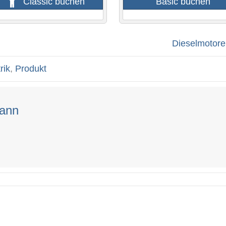
Classic buchen
Basic buchen
Dieselmotore
rik
,
Produkt
mann