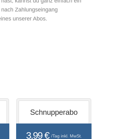
hast, kannst du ganz einfach ein
t nach Zahlungseingang
eines unserer Abos.
Schnupperabo
3,99 €
/Tag inkl. MwSt.