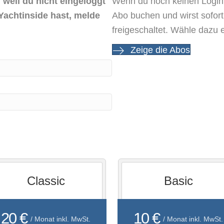
 weil du nicht eingeloggt
Wenn du noch keinen Login 
Yachtinside hast, melde
Abo buchen und wirst sofor
freigeschaltet. Wähle dazu 
Zeige die Abos
Classic
Basic
20 €
10 €
/ Monat inkl. MwSt.
/ Monat inkl. MwSt.