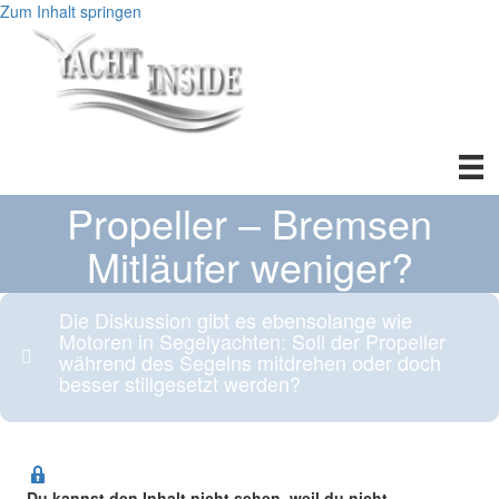
Zum Inhalt springen
Propeller – Bremsen
Mitläufer weniger?
Die Diskussion gibt es ebensolange wie
Motoren in Segelyachten: Soll der Propeller
während des Segelns mitdrehen oder doch
besser stillgesetzt werden?
Du kannst den Inhalt nicht sehen, weil du nicht