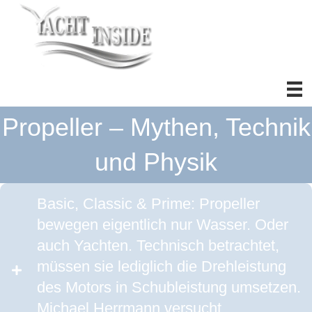
Propeller – Mythen, Technik
und Physik
Basic, Classic & Prime: Propeller
bewegen eigentlich nur Wasser. Oder
auch Yachten. Technisch betrachtet,
müssen sie lediglich die Drehleistung
des Motors in Schubleistung umsetzen.
Michael Herrmann versucht