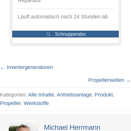
Reparatur
Läuft automatisch nach 24 Stunden ab
Schnupperabo
← Invertergeneratoren
Posts
Propellerwellen →
navigation
Kategorien:
Alle Inhalte
,
Antriebsanlage
,
Produkt
,
Propeller
,
Werkstoffe
Michael Herrmann