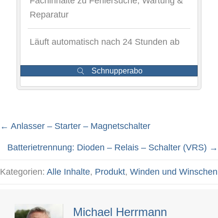
Fachinhalte zu Fehlersuche, Wartung &
Reparatur
Läuft automatisch nach 24 Stunden ab
Schnupperabo
← Anlasser – Starter – Magnetschalter
Posts
Batterietrennung: Dioden – Relais – Schalter (VRS) →
navigation
Kategorien:
Alle Inhalte
,
Produkt
,
Winden und Winschen
Michael Herrmann