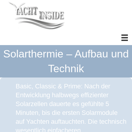
Solarthermie – Aufbau und
Technik
Basic, Classic & Prime: Nach der
Entwicklung halbwegs effizienter
Solarzellen dauerte es gefühlte 5
Minuten, bis die ersten Solarmodule
auf Yachten auftauchten. Die technisch
wesentlich einfacheren