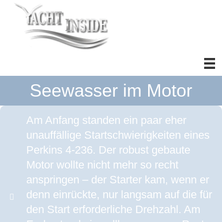
Seewasser im Motor
Am Anfang standen ein paar eher
unauffällige Startschwierigkeiten eines
Perkins 4-236. Der robust gebaute
Motor wollte nicht mehr so recht
anspringen – der Starter kam, wenn er
denn einrückte, nur langsam auf die für
den Start erforderliche Drehzahl. Am