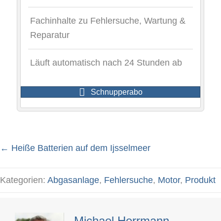
Fachinhalte zu Fehlersuche, Wartung &
Reparatur
Läuft automatisch nach 24 Stunden ab
Schnupperabo
← Heiße Batterien auf dem Ijsselmeer
Posts
Kategorien:
Abgasanlage
,
Fehlersuche
,
Motor
,
Produkt
navigation
Michael Herrmann