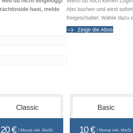
 weil du nicht eingeloggt
Wenn du noch keinen Login 
Yachtinside hast, melde
Abo buchen und wirst sofor
freigeschaltet. Wähle dazu 
Zeige die Abos
Classic
Basic
20 €
10 €
/ Monat inkl. MwSt.
/ Monat inkl. MwSt.