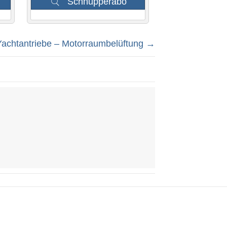
Schnupperabo
Yachtantriebe – Motorraumbelüftung →