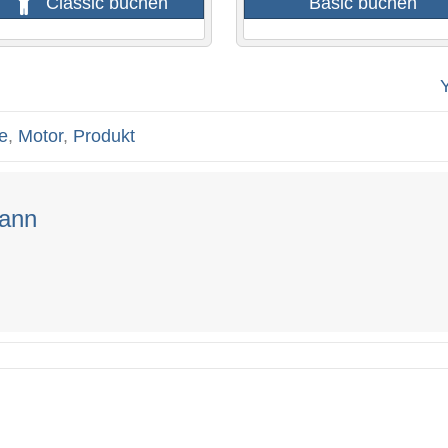
Classic buchen
Basic buchen
e
,
Motor
,
Produkt
mann