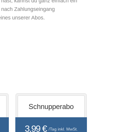
hast, kannst du ganz einfach ein
t nach Zahlungseingang
eines unserer Abos.
Schnupperabo
3,99 €
/Tag inkl. MwSt.