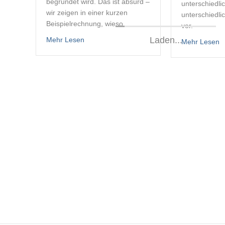
begründet wird. Das ist absurd –
unterschiedli
wir zeigen in einer kurzen
unterschiedli
Beispielrechnung, wieso.
vor.
about Lithium – Ein sehr kurzes Kostenbeisp
Laden...
Mehr Lesen
a
Mehr Lesen