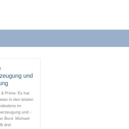
e nach oben und unten, um sie zu überprüfen, und die E
e
rzeugung und
ung
c & Prime: Es hat
etan in den letzten
ndestens im
merzeugung und -
an Bord. Michael
lt drei