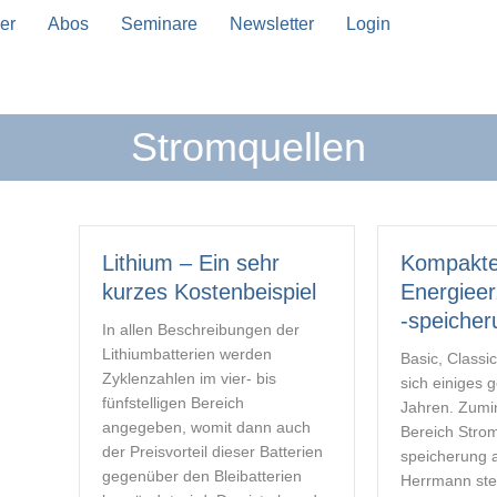
er
Abos
Seminare
Newsletter
Login
Stromquellen
n Vervollständigung verfügbar sind, benutze die Pfeil
Lithium – Ein sehr
Generatoren
Kompakt
kurzes Kostenbeispiel
Energiee
Basic, Classic & Prime: Mit dem
-speicher
Komfort steigt der Srombedarf.
In allen Beschreibungen der
Michael Herrmann zeigt Wege,
Lithiumbatterien werden
Basic, Classi
wie mit Hilfe von Generatoren
Zyklenzahlen im vier- bis
sich einiges g
die Energiekrise an Bord
fünfstelligen Bereich
Jahren. Zumi
wirksam bekämpft werden kann.
angegeben, womit dann auch
Bereich Stro
der Preisvorteil dieser Batterien
speicherung 
about Generatoren
Mehr Lesen
gegenüber den Bleibatterien
Herrmann stel