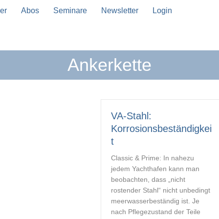
er
Abos
Seminare
Newsletter
Login
Ankerkette
n Vervollständigung verfügbar sind, benutze die Pfeil
VA-Stahl:
Korrosionsbeständigkei
t
Classic & Prime: In nahezu
jedem Yachthafen kann man
beobachten, dass „nicht
rostender Stahl“ nicht unbedingt
meerwasserbeständig ist. Je
nach Pflegezustand der Teile