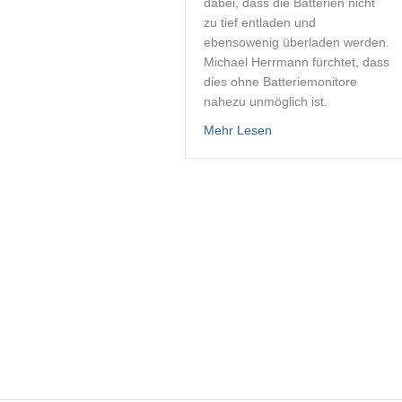
dabei, dass die Batterien nicht
zu tief entladen und
ebensowenig überladen werden.
Michael Herrmann fürchtet, dass
dies ohne Batteriemonitore
nahezu unmöglich ist.
about Batteriemonitor
Mehr Lesen