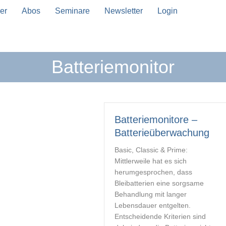
er
Abos
Seminare
Newsletter
Login
Batteriemonitor
n Vervollständigung verfügbar sind, benutze die Pfeil
Batteriemonitore –
Batterieüberwachung
Basic, Classic & Prime:
Mittlerweile hat es sich
herumgesprochen, dass
Bleibatterien eine sorgsame
Behandlung mit langer
Lebensdauer entgelten.
Entscheidende Kriterien sind