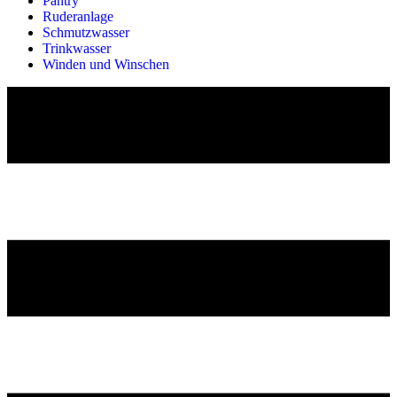
Pantry
Ruderanlage
Schmutzwasser
Trinkwasser
Winden und Winschen