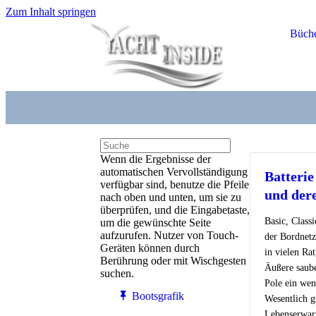
Zum Inhalt springen
Büch
Wenn die Ergebnisse der
automatischen Vervollständigung
Batterie
verfügbar sind, benutze die Pfeile
und der
nach oben und unten, um sie zu
überprüfen, und die Eingabetaste,
Basic, Class
um die gewünschte Seite
aufzurufen. Nutzer von Touch-
der Bordnetz
Geräten können durch
in vielen Ra
Berührung oder mit Wischgesten
Äußere saube
suchen.
Pole ein wen
Bootsgrafik
Wesentlich g
Lebenserwar