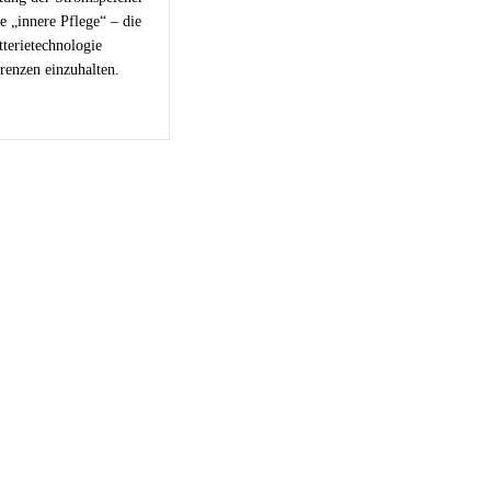
e „innere Pflege“ – die
tterietechnologie
enzen einzuhalten.
bout Batterie – Ladefehler und deren Vermeidung