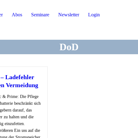
er
Abos
Seminare
Newsletter
Login
DoD
 – Ladefehler
en Vermeidung
ic & Prime: Die Pflege
batterie beschränkt sich
tgebern darauf, das
r zu halten und die
ig einzufetten.
rößeren Ein uss auf die
tung der Stromspeicher