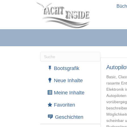
Büch
Wenn die Ergebnisse der automatische
Autopilo
Bootsgrafik
Basic, Clas
Neue Inhalte
rasante Ent
Elektronik 
Meine Inhalte
Autopiloten
vorübergeg
Favoriten
beschreibe
Möglichkei
Geschichten
scheinbar 
Rudergänge