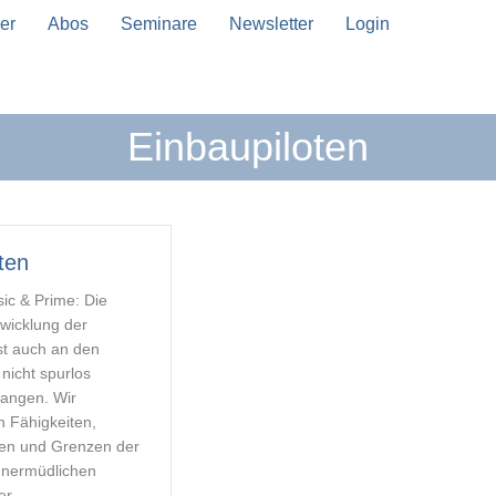
er
Abos
Seminare
Newsletter
Login
Einbaupiloten
n Vervollständigung verfügbar sind, benutze die Pfeil
ten
sic & Prime: Die
wicklung der
ist auch an den
 nicht spurlos
angen. Wir
n Fähigkeiten,
ten und Grenzen der
unermüdlichen
r.