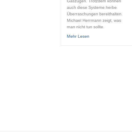
Gaszügen. Trotzdem können
auch diese Systeme herbe
Überraschungen bereithalten.
Michael Herrmann zeigt, was
man nicht tun sollte.
about Schaltzüge – Fun
Mehr Lesen