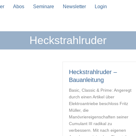
er
Abos
Seminare
Newsletter
Login
Heckstrahlruder
n Vervollständigung verfügbar sind, benutze die Pfeil
Heckstrahlruder –
Bauanleitung
Basic, Classic & Prime: Angeregt
durch einen Artikel über
Elektroantriebe beschloss Fritz
Müller, die
Manövriereigenschaften seiner
Cumulant III radikal zu
verbessern. Mit nach eigenen