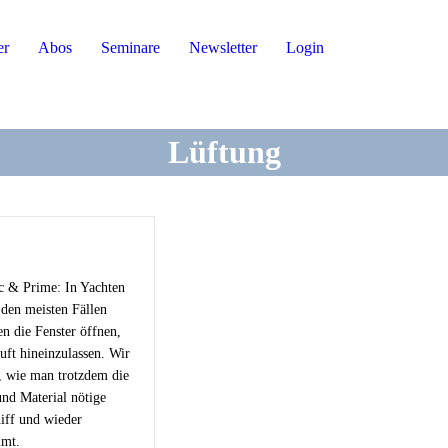
er
Abos
Seminare
Newsletter
Login
Lüftung
ic & Prime: In Yachten
den meisten Fällen
en die Fenster öffnen,
uft hineinzulassen. Wir
, wie man trotzdem die
nd Material nötige
hiff und wieder
mmt.