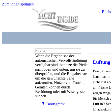
Zum Inhalt springen
Büch
Wenn die Ergebnisse der
automatischen Vervollständigung
Lüftung
verfügbar sind, benutze die Pfeile
nach oben und unten, um sie zu
Basic, Class
überprüfen, und die Eingabetaste,
kann man in 
um die gewünschte Seite
nicht mal eb
aufzurufen. Nutzer von Touch-
Geräten können durch
um frische L
Berührung oder mit Wischgesten
zeigen Wege
suchen.
für Mensch u
Bootsgrafik
Luft in’s Sc
hinausbeko