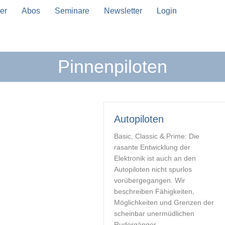
er
Abos
Seminare
Newsletter
Login
Pinnenpiloten
n Vervollständigung verfügbar sind, benutze die Pfeil
Autopiloten
Basic, Classic & Prime: Die
rasante Entwicklung der
Elektronik ist auch an den
Autopiloten nicht spurlos
vorübergegangen. Wir
beschreiben Fähigkeiten,
Möglichkeiten und Grenzen der
scheinbar unermüdlichen
Rudergänger.