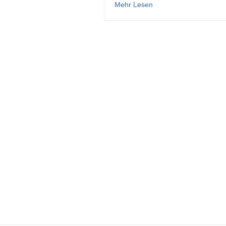
about Polieren von Met
Mehr Lesen