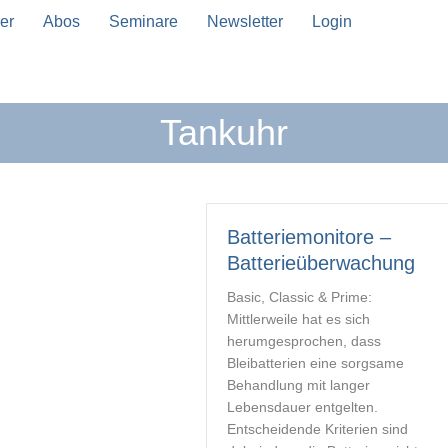
er
Abos
Seminare
Newsletter
Login
Tankuhr
n Vervollständigung verfügbar sind, benutze die Pfeil
Batteriemonitore –
Batterieüberwachung
Basic, Classic & Prime:
Mittlerweile hat es sich
herumgesprochen, dass
Bleibatterien eine sorgsame
Behandlung mit langer
Lebensdauer entgelten.
Entscheidende Kriterien sind