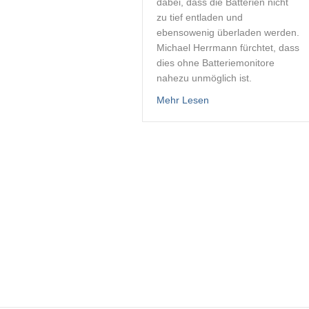
dabei, dass die Batterien nicht
zu tief entladen und
ebensowenig überladen werden.
Michael Herrmann fürchtet, dass
dies ohne Batteriemonitore
nahezu unmöglich ist.
about Batteriemonitor
Mehr Lesen