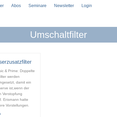
er
Abos
Seminare
Newsletter
Login
Umschaltfilter
n Vervollständigung verfügbar sind, benutze die Pfeil
erzusatzfilter
sic & Prime: Doppelte
ilter werden
ngesetzt, damit ein
eserve ist,wenn der
n Verstopfung
.R. Erismann hatte
re Vorstellungen.
about Seewasserzusatzfilter
n