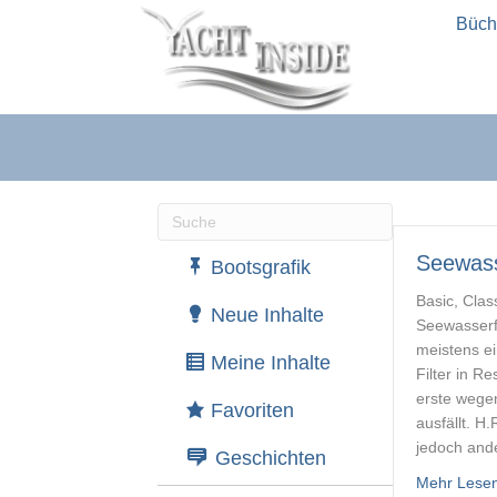
Büch
Wenn die Ergebnisse der automatische
Seewass
Bootsgrafik
Basic, Clas
Neue Inhalte
Seewasserf
meistens ei
Meine Inhalte
Filter in R
erste wege
Favoriten
ausfällt. H
jedoch ande
Geschichten
Mehr Lese