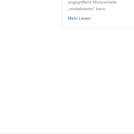
angegriffene Motorenteile
„revitalisieren“ kann.
about Rewitec im Öl –
Mehr Lesen