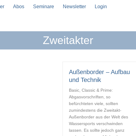
er
Abos
Seminare
Newsletter
Login
Zweitakter
n Vervollständigung verfügbar sind, benutze die Pfeil
Außenborder – Aufbau
und Technik
Basic, Classic & Prime:
Abgasvorschriften, so
befürchteten viele, sollten
zumindestens die Zweitakt-
Außenborder aus der Welt des
Wassersports verschwinden
lassen. Es sollte jedoch ganz