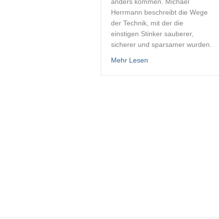
anders kommen. Michael
Herrmann beschreibt die Wege
der Technik, mit der die
einstigen Stinker sauberer,
sicherer und sparsamer wurden.
about Außenborder – A
Mehr Lesen