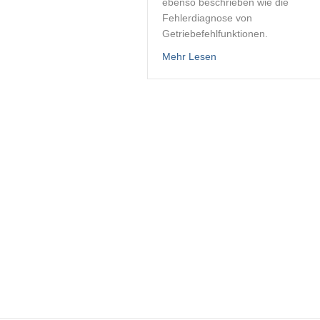
ebenso beschrieben wie die
Fehlerdiagnose von
Getriebefehlfunktionen.
about Wendegetriebe 
Mehr Lesen