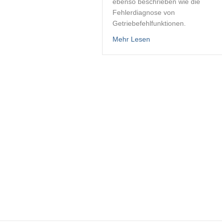
ebenso beschrieben wie die
Fehlerdiagnose von
Getriebefehlfunktionen.
about Wendegetriebe 
Mehr Lesen