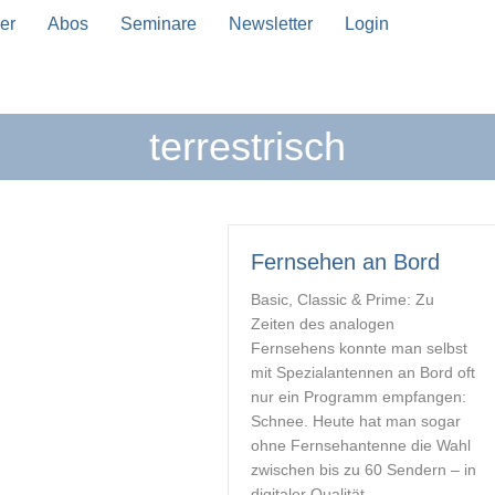
er
Abos
Seminare
Newsletter
Login
terrestrisch
n Vervollständigung verfügbar sind, benutze die Pfeil
Fernsehen an Bord
Basic, Classic & Prime: Zu
Zeiten des analogen
Fernsehens konnte man selbst
mit Spezialantennen an Bord oft
nur ein Programm empfangen:
Schnee. Heute hat man sogar
ohne Fernsehantenne die Wahl
zwischen bis zu 60 Sendern – in
digitaler Qualität.