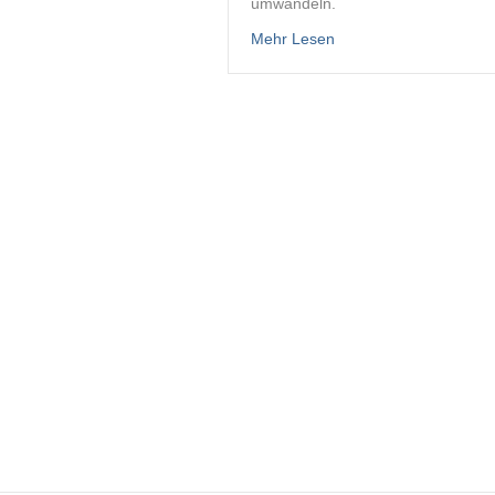
umwandeln.
about Schot- und Fall
Mehr Lesen