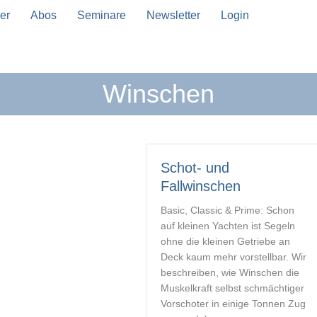
er
Abos
Seminare
Newsletter
Login
Winschen
n Vervollständigung verfügbar sind, benutze die Pfeil
Schot- und
Fallwinschen
Basic, Classic & Prime: Schon
auf kleinen Yachten ist Segeln
ohne die kleinen Getriebe an
Deck kaum mehr vorstellbar. Wir
beschreiben, wie Winschen die
Muskelkraft selbst schmächtiger
Vorschoter in einige Tonnen Zug