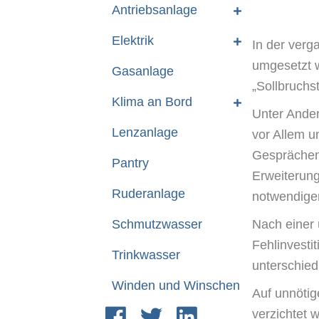
Antriebsanlage
Elektrik
In der verg
umgesetzt w
Gasanlage
„Sollbruchst
Klima an Bord
Unter Ander
Lenzanlage
vor Allem 
Gesprächen 
Pantry
Erweiterung
Ruderanlage
notwendige
Schmutzwasser
Nach einer 
Fehlinvesti
Trinkwasser
unterschied
Winden und Winschen
Auf unnötig
verzichtet 