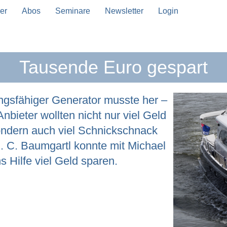
er
Abos
Seminare
Newsletter
Login
Tausende Euro gespart
ungsfähiger Generator musste her –
nbieter wollten nicht nur viel Geld
n Vervollständigung verfügbar sind, benutze die Pfeil
ndern auch viel Schnickschnack
. C. Baumgartl konnte mit Michael
 Hilfe viel Geld sparen.