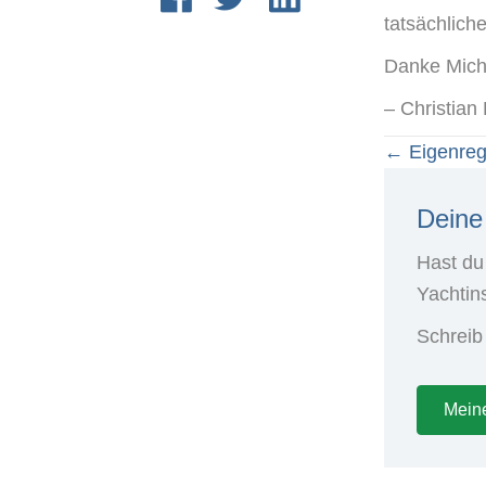
tatsächlich
Danke Micha
– Christian
← Eigenreg
Pos
Deine
nav
Hast du
Yachtins
Schreib
Meine